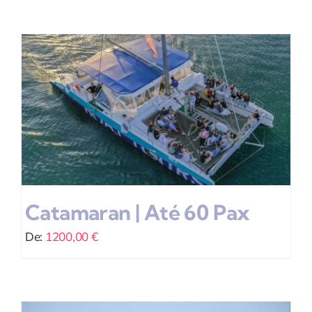
Catamaran | Até 60 Pax
De:
1200,00
€