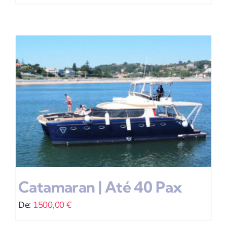
Catamaran | Até 40 Pax
De:
1500,00
€