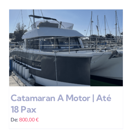
Catamaran A Motor | Até
18 Pax
De:
800,00
€