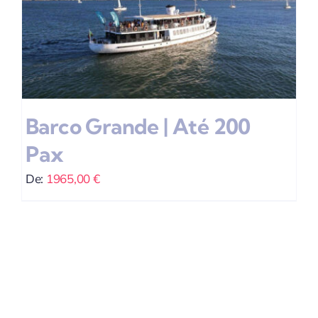
Barco Grande | Até 200
Pax
De:
1965,00
€