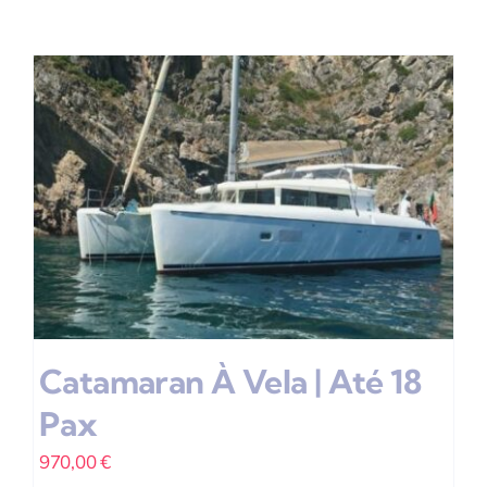
Catamaran À Vela | Até 18
Pax
970,00
€