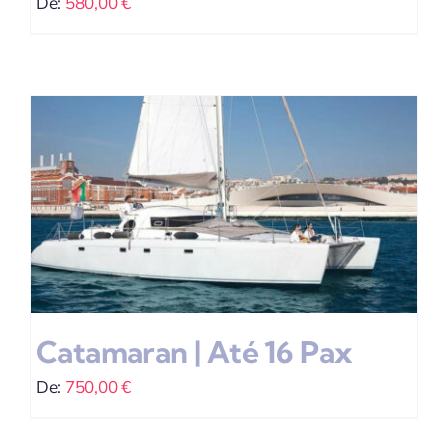
De:
580,00
€
Catamaran | Até 16 Pax
De:
750,00
€