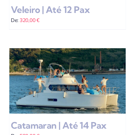
Veleiro | Até 12 Pax
De:
320,00
€
Catamaran | Até 14 Pax