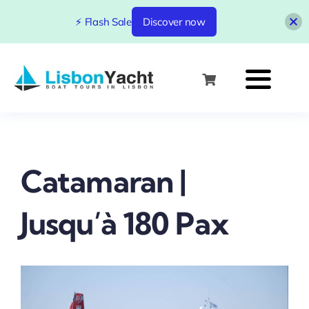
⚡ Flash Sale
Discover now
Skip
to
content
Catamaran |
Jusqu’à 180 Pax