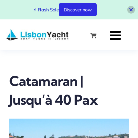
⚡ Flash Sale
Discover now
Skip
to
content
Catamaran |
Jusqu’à 40 Pax